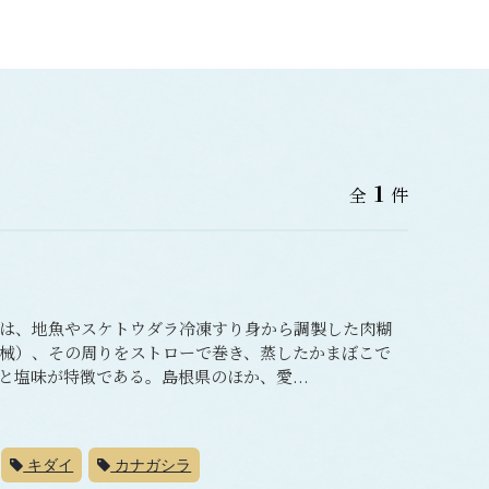
1
全
件
は、地魚やスケトウダラ冷凍すり身から調製した肉糊
械）、その周りをストローで巻き、蒸したかまぼこで
塩味が特徴である。島根県のほか、愛...
キダイ
カナガシラ