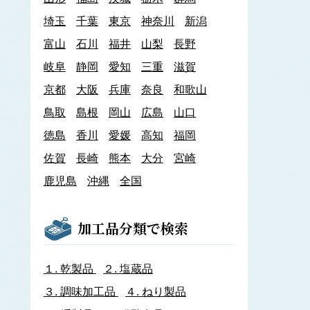
あわび類
埼玉
千葉
東京
神奈川
新潟
エゾアワビ
富山
石川
クロアワビ
福井
山梨
長野
マダカアワビ
岐阜
静岡
愛知
三重
滋賀
メガイアワビ
京都
大阪
兵庫
奈良
和歌山
イカナゴ
イ
鳥取
島根
岡山
広島
山口
いか類
アオリイカ
徳島
香川
愛媛
高知
福岡
アカイカ
佐賀
長崎
熊本
大分
宮崎
アメリカオオアカイカ
アルゼンチンイレックス
鹿児島
沖縄
全国
アルゼンチンマツイカ
ケンサキイカ
スルメイカ
加工品分類で検索
ニュージーランドスルメイカ
ホタルイカ
ヤリイカ
１.
乾製品
２.
塩蔵品
イサザ
３.
調味加工品
４.
ねり製品
イトモズク