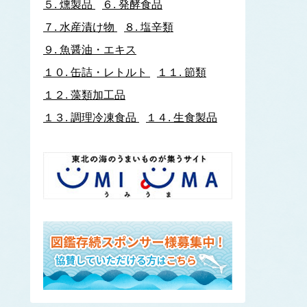
５.
燻製品
６.
発酵食品
イトヨリダイ
７.
水産漬け物
８.
塩辛類
いわし類
ウルメイワシ
９.
魚醤油・エキス
カタクチイワシ
１０.
缶詰・レトルト
１１.
節類
マイワシ
１２.
藻類加工品
イワナ
ウキゴリ
ウ
１３.
調理冷凍食品
１４.
生食製品
ウグイ
ウップルイノリ
うなぎ類
うに類
アカウニ
エゾバフンウニ
キタムラサキウニ
バフンウニ
ムラサキウニ
ウミタケ
うみへび類