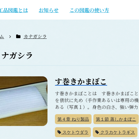
工品図鑑とは
お知らせ
この図鑑の使い方
ム
カナガシラ
カナガシラ
す巻きかまぼこ
す巻きかまぼことは す巻きかまぼこと
を俵状に丸め（手作業あるいは専用の機
ある（写真１）。身色の白さ、強い弾力と
第４章
ねり製品
第１節
蒸しかまぼこ
スケトウダラ
クラカケトラギス