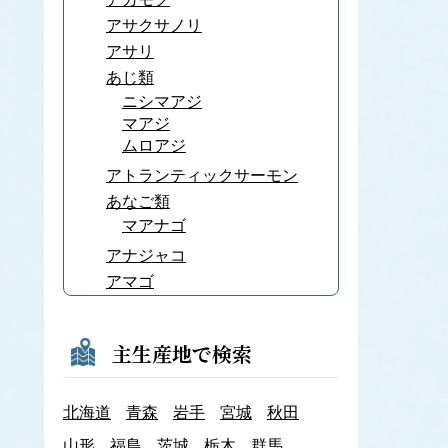
アサクサノリ
アサリ
あじ類
ニシマアジ
マアジ
ムロアジ
アトランティックサーモン
あなご類
マアナゴ
アナジャコ
アマゴ
あまだい類
アマノリ
主生産地で検索
あみ類
アキアミ
北海道
青森
岩手
宮城
秋田
アユ
アラメ
山形
福島
茨城
栃木
群馬