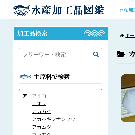
水産加
加工品検索
ホー
主原料で検索
アイゴ
ア
アオサ
アカガイ
アカバギンナンソウ
アカムツ
アカモク