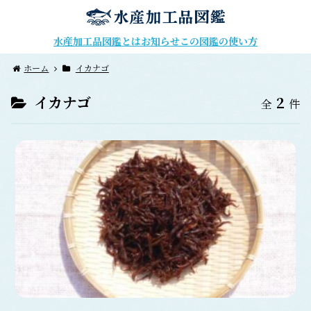
水産加工品図鑑とは
お知らせ
この図鑑の使い方
ホーム
イカナゴ
イカナゴ
2
全
件