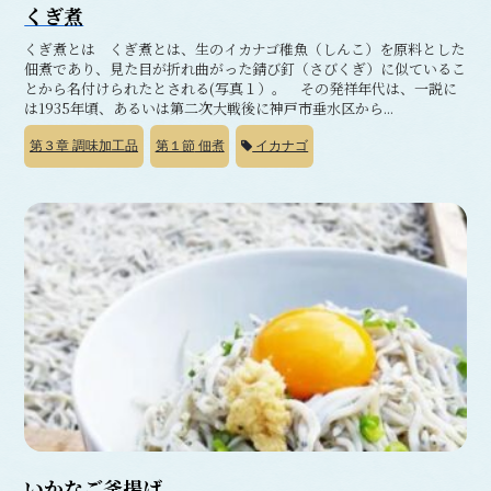
くぎ煮
くぎ煮とは くぎ煮とは、生のイカナゴ稚魚（しんこ）を原料とした
佃煮であり、見た目が折れ曲がった錆び釘（さびくぎ）に似ているこ
とから名付けられたとされる(写真１）。 その発祥年代は、一説に
は1935年頃、あるいは第二次大戦後に神戸市垂水区から...
第３章
調味加工品
第１節
佃煮
イカナゴ
いかなご釜揚げ