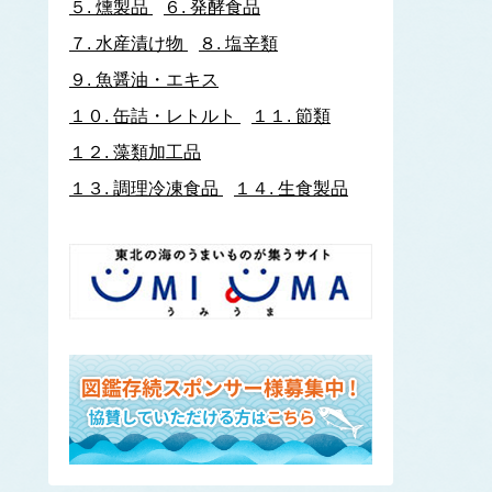
５.
燻製品
６.
発酵食品
イトヨリダイ
７.
水産漬け物
８.
塩辛類
いわし類
ウルメイワシ
９.
魚醤油・エキス
カタクチイワシ
１０.
缶詰・レトルト
１１.
節類
マイワシ
１２.
藻類加工品
イワナ
ウキゴリ
ウ
１３.
調理冷凍食品
１４.
生食製品
ウグイ
ウップルイノリ
うなぎ類
うに類
アカウニ
エゾバフンウニ
キタムラサキウニ
バフンウニ
ムラサキウニ
ウミタケ
うみへび類