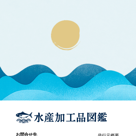
エラブウミヘビ
エゴノリ
エ
えそ類
トカゲエソ
マエソ
ワニエソ
えび類
アカエビ
クマエビ
クルマエビ
サクラエビ
サルエビ
シラエビ
トラエビ
ホッコクアカエビ
オイカワ
オ
オキナワモズク
オゴノリ
お問合せ先
発行元概要