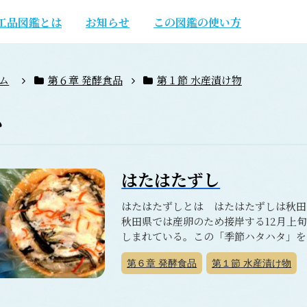
工品図鑑とは
お知らせ
この図鑑の使い方
ム
第６章 発酵食品
第１節 水産漬け物
ハ
はたはたずし
はたはたずしとは はたはたずしは秋田
秋田県では産卵のため接岸する12月上
しまれている。この「季節ハタハタ」を使
第６章
発酵食品
第１節
水産漬け物