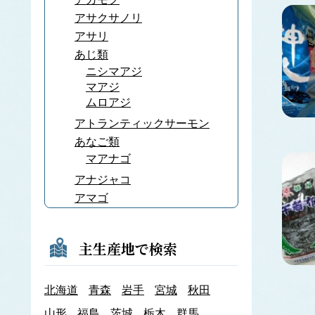
アサクサノリ
アサリ
あじ類
ニシマアジ
マアジ
ムロアジ
アトランティックサーモン
あなご類
マアナゴ
アナジャコ
アマゴ
あまだい類
アマノリ
主生産地で検索
あみ類
アキアミ
北海道
青森
岩手
宮城
秋田
アユ
アラメ
山形
福島
茨城
栃木
群馬