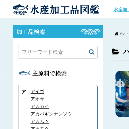
水産加
加工品検索
ホー
主原料で検索
アイゴ
ア
アオサ
アカガイ
アカバギンナンソウ
アカムツ
アカモク