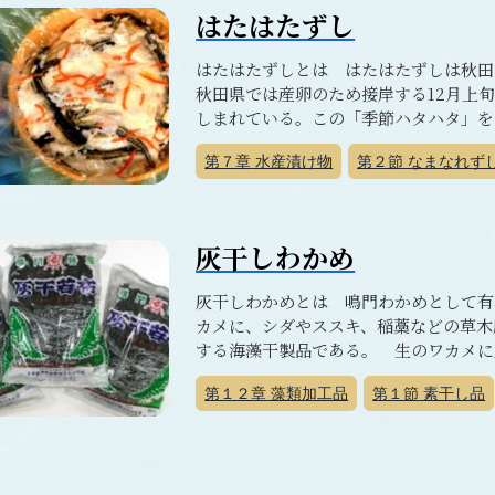
はたはたずし
はたはたずしとは はたはたずしは秋田
秋田県では産卵のため接岸する12月上
しまれている。この「季節ハタハタ」を使
第７章
水産漬け物
第２節
なまなれず
灰干しわかめ
灰干しわかめとは 鳴門わかめとして有
カメに、シダやススキ、稲藁などの草木
する海藻干製品である。 生のワカメに灰
第１２章
藻類加工品
第１節
素干し品