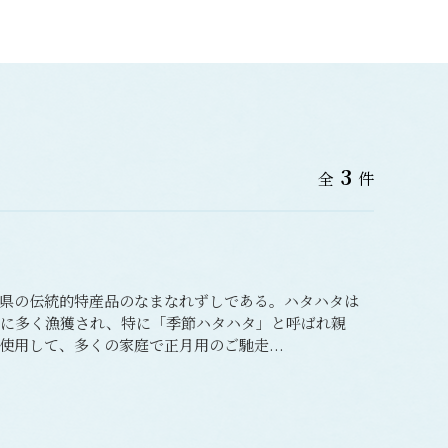
3
全
件
県の伝統的特産品のなまなれずしである。ハタハタは
旬に多く漁獲され、特に「季節ハタハタ」と呼ばれ親
用して、多くの家庭で正月用のご馳走...