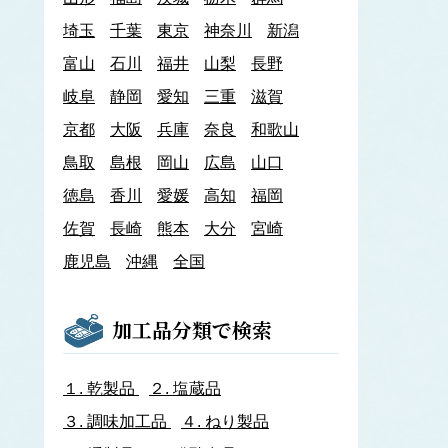
あわび類
埼玉
千葉
東京
神奈川
新潟
エゾアワビ
富山
石川
クロアワビ
福井
山梨
長野
マダカアワビ
岐阜
静岡
愛知
三重
滋賀
メガイアワビ
京都
大阪
兵庫
奈良
和歌山
イカナゴ
イ
鳥取
島根
岡山
広島
山口
いか類
アオリイカ
徳島
香川
愛媛
高知
福岡
アカイカ
佐賀
長崎
熊本
大分
宮崎
アメリカオオアカイカ
アルゼンチンイレックス
鹿児島
沖縄
全国
アルゼンチンマツイカ
ケンサキイカ
スルメイカ
加工品分類で検索
ニュージーランドスルメイカ
ホタルイカ
ヤリイカ
１.
乾製品
２.
塩蔵品
イサザ
３.
調味加工品
４.
ねり製品
イトモズク