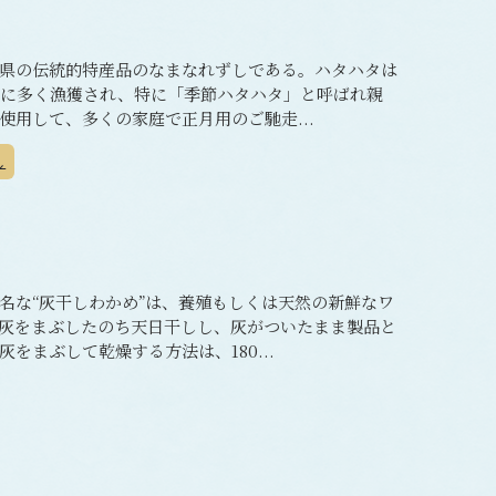
県の伝統的特産品のなまなれずしである。ハタハタは
旬に多く漁獲され、特に「季節ハタハタ」と呼ばれ親
用して、多くの家庭で正月用のご馳走...
し
名な“灰干しわかめ”は、養殖もしくは天然の新鮮なワ
灰をまぶしたのち天日干しし、灰がついたまま製品と
をまぶして乾燥する方法は、180...