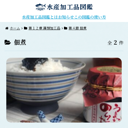
水産加工品図鑑とは
お知らせ
この図鑑の使い方
ホーム
第１２章 藻類加工品
第４節 佃煮
佃煮
2
全
件