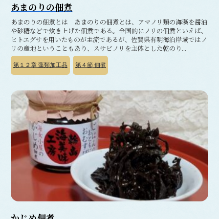
あまのりの佃煮
あまのりの佃煮とは あまのりの佃煮とは、アマノリ類の海藻を醤油
や砂糖などで炊き上げた佃煮である。全国的にノリの佃煮といえば、
ヒトエグサを用いたものが主流であるが、佐賀県有明海沿岸域ではノ
リの産地ということもあり、スサビノリを主体とした乾のり...
第１２章
藻類加工品
第４節
佃煮
かじめ佃煮