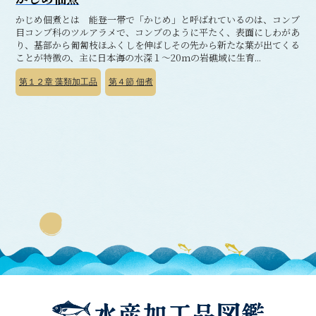
かじめ佃煮とは 能登一帯で「かじめ」と呼ばれているのは、コンブ
目コンブ科のツルアラメで、コンブのように平たく、表面にしわがあ
り、基部から匍匐枝ほふくしを伸ばしその先から新たな葉が出てくる
ことが特徴の、主に日本海の水深１～20ｍの岩礁域に生育...
第１２章
藻類加工品
第４節
佃煮