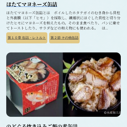
ほたてマヨネーズ缶詰
ほたてマヨネーズ缶詰とは ボイルしたホタテガイのむき身から貝柱
と外套膜（以下「ヒモ」）を採取し、繊維状にほぐした貝柱と切り分
けたヒモにマヨネーズを和えたもの。そのまま食べたり、パンに乗せ
てトーストしたり、サラダなどの和え物にも使われる。 ほ...
第１０章
缶詰・レトルト
第２節
その他缶詰
のどぐろ炊き込みご飯の素缶詰