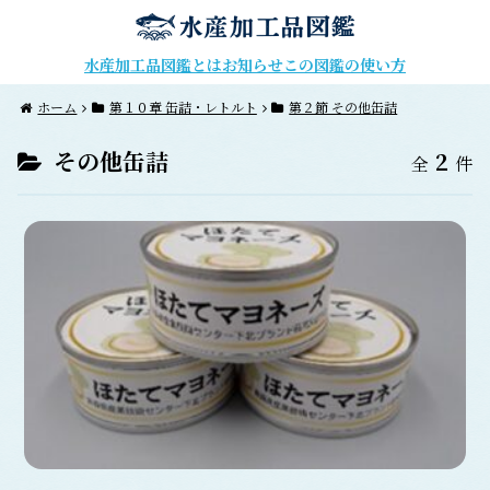
水産加工品図鑑とは
お知らせ
この図鑑の使い方
ホーム
第１０章 缶詰・レトルト
第２節 その他缶詰
その他缶詰
2
全
件