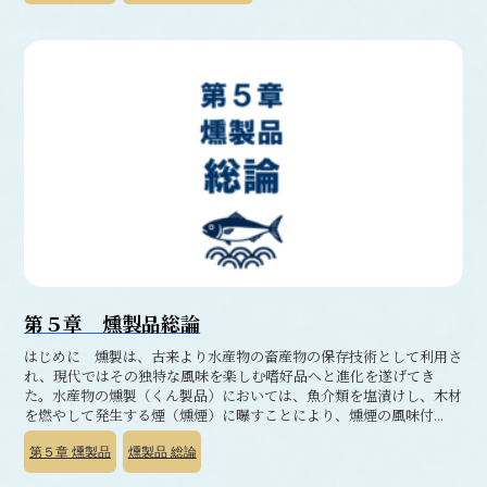
第５章 燻製品総論
はじめに 燻製は、古来より水産物の畜産物の保存技術として利用さ
れ、現代ではその独特な風味を楽しむ嗜好品へと進化を遂げてき
た。水産物の燻製（くん製品）においては、魚介類を塩漬けし、木材
を燃やして発生する煙（燻煙）に曝すことにより、燻煙の風味付...
第５章
燻製品
燻製品 総論