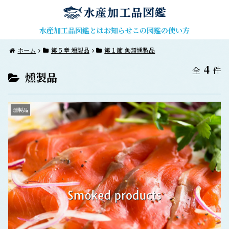
水産加工品図鑑とは
お知らせ
この図鑑の使い方
ホーム
第５章 燻製品
第１節 魚類燻製品
4
全
件
燻製品
燻製品