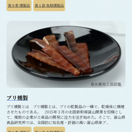
第５章
燻製品
第１節
魚類燻製品
ブリ燻製
ブリ燻製とは ブリ燻製とは、ブリの乾製品の一種で、乾燥後に燻煙
させたものである。 2015年３月の北陸新幹線富山開業を契機とし
て、複数の企業が土産品の開発に注力を注ぎ始めた。そこで、富山県
食品研究所では、全国的に知名度・評価の高い富山県産ブ...