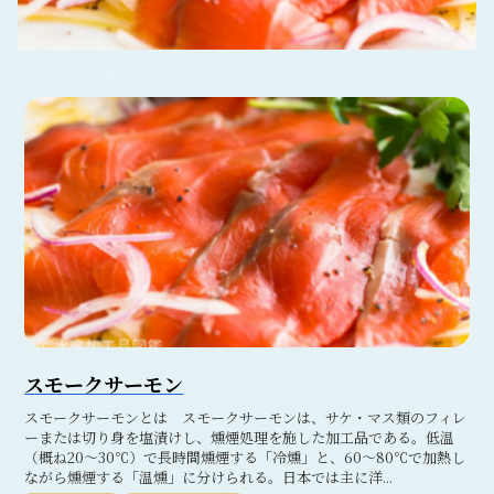
スモークサーモン
スモークサーモンとは スモークサーモンは、サケ・マス類のフィレ
ーまたは切り身を塩漬けし、燻煙処理を施した加工品である。低温
（概ね20～30℃）で長時間燻煙する「冷燻」と、60～80℃で加熱し
ながら燻煙する「温燻」に分けられる。日本では主に洋...