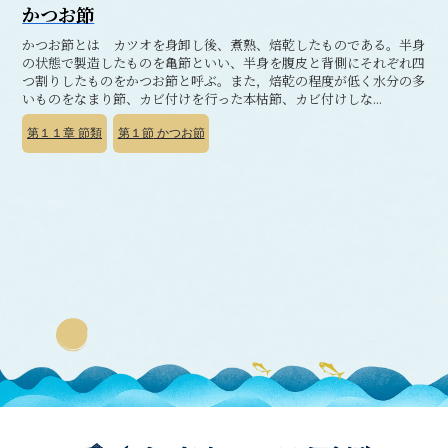
かつお節
かつお節とは カツオを身卸し後、煮熟、焙乾したものである。半身
の状態で製造したものを亀節といい、半身を腹皮と背側にそれぞれ四
つ割りしたものをかつお節と呼ぶ。また，焙乾の程度が低く水分の多
いものをなまり節、カビ付けを行った本枯節、カビ付けしな...
第１１章
節類
第１節
かつお節