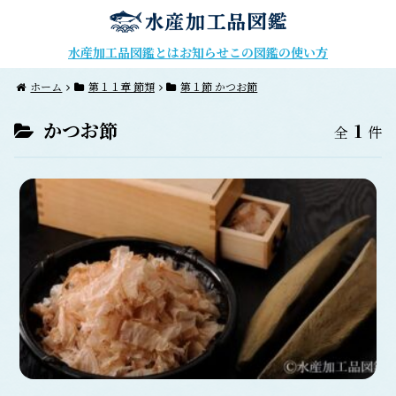
水産加工品図鑑とは
お知らせ
この図鑑の使い方
ホーム
第１１章 節類
第１節 かつお節
かつお節
1
全
件