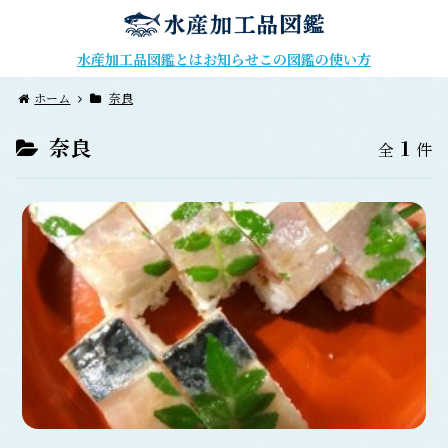
水産加工品図鑑とは
お知らせ
この図鑑の使い方
ホーム
奈良
奈良
1
全
件