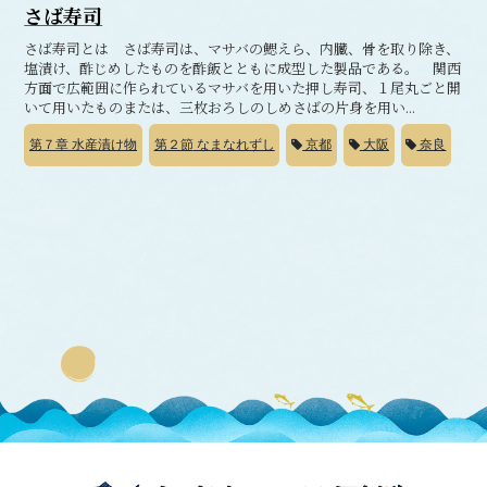
さば寿司
さば寿司とは さば寿司は、マサバの鰓えら、内臓、骨を取り除き、
塩漬け、酢じめしたものを酢飯とともに成型した製品である。 関西
方面で広範囲に作られているマサバを用いた押し寿司、１尾丸ごと開
いて用いたものまたは、三枚おろしのしめさばの片身を用い...
第７章
水産漬け物
第２節
なまなれずし
京都
大阪
奈良