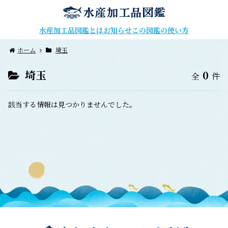
水産加工品図鑑とは
お知らせ
この図鑑の使い方
ホーム
埼玉
埼玉
0
全
件
該当する情報は見つかりませんでした。