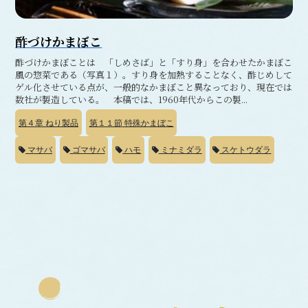
酢づけかまぼこ
酢づけかまぼことは 「しめさば」と「すり身」を合わせたかまぼこ
風の惣菜である（写真１）。すり身を加熱することなく、酢じめして
ゲル化させている点が、一般的なかまぼこと異なっており、現在では
数社が製造している。 本稿では、1960年代からこの製...
第４章
ねり製品
第１１節
特殊かまぼこ
マサバ
ゴマサバ
ハモ
ミナミダラ
スケトウダラ