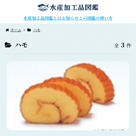
水産加工品図鑑とは
お知らせ
この図鑑の使い方
ホーム
ハモ
ハモ
3
全
件