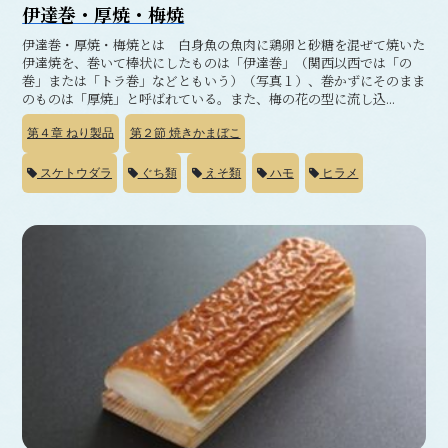
伊達巻・厚焼・梅焼
伊達巻・厚焼・梅焼とは 白身魚の魚肉に鶏卵と砂糖を混ぜて焼いた
伊達焼を、巻いて棒状にしたものは「伊達巻」（関西以西では「の
巻」または「トラ巻」などともいう）（写真１）、巻かずにそのまま
のものは「厚焼」と呼ばれている。また、梅の花の型に流し込...
第４章
ねり製品
第２節
焼きかまぼこ
スケトウダラ
ぐち類
えそ類
ハモ
ヒラメ