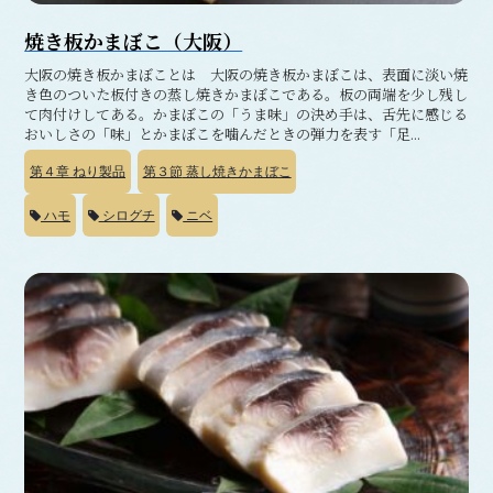
焼き板かまぼこ（大阪）
大阪の焼き板かまぼことは 大阪の焼き板かまぼこは、表面に淡い焼
き色のついた板付きの蒸し焼きかまぼこである。板の両端を少し残し
て肉付けしてある。かまぼこの「うま味」の決め手は、舌先に感じる
おいしさの「味」とかまぼこを噛んだときの弾力を表す「足...
第４章
ねり製品
第３節
蒸し焼きかまぼこ
ハモ
シログチ
ニベ