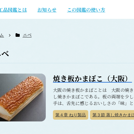
工品図鑑とは
お知らせ
この図鑑の使い方
ム
ニベ
ニベ
焼き板かまぼこ（大阪）
大阪の焼き板かまぼことは 大阪の焼き
し焼きかまぼこである。板の両端を少し
手は、舌先に感じるおいしさの「味」とか
第４章
ねり製品
第３節
蒸し焼きかま