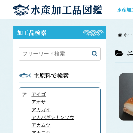
水産加
加工品検索
ホー
主原料で検索
アイゴ
ア
アオサ
アカガイ
アカバギンナンソウ
アカムツ
アカモク