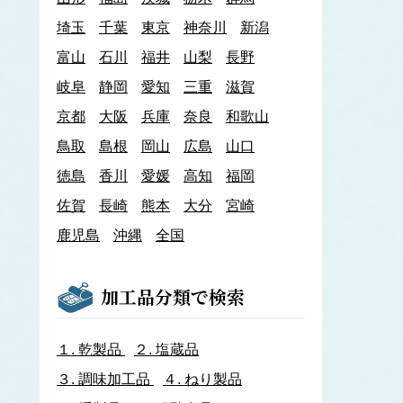
あわび類
埼玉
千葉
東京
神奈川
新潟
エゾアワビ
富山
石川
クロアワビ
福井
山梨
長野
マダカアワビ
岐阜
静岡
愛知
三重
滋賀
メガイアワビ
京都
大阪
兵庫
奈良
和歌山
イカナゴ
イ
鳥取
島根
岡山
広島
山口
いか類
アオリイカ
徳島
香川
愛媛
高知
福岡
アカイカ
佐賀
長崎
熊本
大分
宮崎
アメリカオオアカイカ
アルゼンチンイレックス
鹿児島
沖縄
全国
アルゼンチンマツイカ
ケンサキイカ
スルメイカ
加工品分類で検索
ニュージーランドスルメイカ
ホタルイカ
ヤリイカ
１.
乾製品
２.
塩蔵品
イサザ
３.
調味加工品
４.
ねり製品
イトモズク