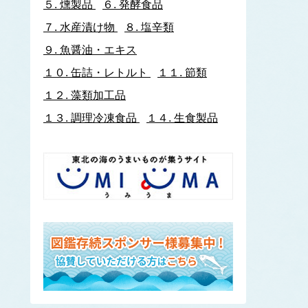
５.
燻製品
６.
発酵食品
イトヨリダイ
７.
水産漬け物
８.
塩辛類
いわし類
ウルメイワシ
９.
魚醤油・エキス
カタクチイワシ
１０.
缶詰・レトルト
１１.
節類
マイワシ
１２.
藻類加工品
イワナ
ウキゴリ
ウ
１３.
調理冷凍食品
１４.
生食製品
ウグイ
ウップルイノリ
うなぎ類
うに類
アカウニ
エゾバフンウニ
キタムラサキウニ
バフンウニ
ムラサキウニ
ウミタケ
うみへび類