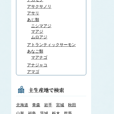
アサクサノリ
アサリ
あじ類
ニシマアジ
マアジ
ムロアジ
アトランティックサーモン
あなご類
マアナゴ
アナジャコ
アマゴ
あまだい類
アマノリ
主生産地で検索
あみ類
アキアミ
北海道
青森
岩手
宮城
秋田
アユ
アラメ
山形
福島
茨城
栃木
群馬