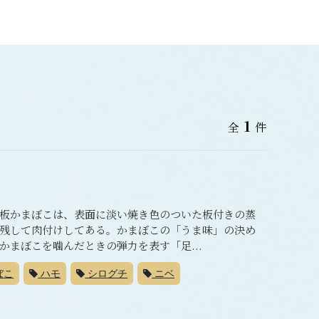
1
全
件
板かまぼこは、表面に淡い焼き色のついた板付きの蒸
残して肉付けしてある。かまぼこの「うま味」の決め
まぼこを噛んだときの弾力を表す「足...
ぼこ
ハモ
シログチ
ニベ