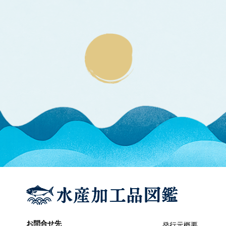
エラブウミヘビ
エゴノリ
エ
えそ類
トカゲエソ
マエソ
ワニエソ
えび類
アカエビ
クマエビ
クルマエビ
サクラエビ
サルエビ
シラエビ
トラエビ
ホッコクアカエビ
オイカワ
オ
オキナワモズク
オゴノリ
お問合せ先
発行元概要