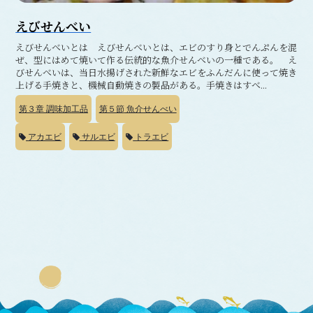
えびせんべい
えびせんべいとは えびせんべいとは、エビのすり身とでんぷんを混
ぜ、型にはめて焼いて作る伝統的な魚介せんべいの一種である。 え
びせんべいは、当日水揚げされた新鮮なエビをふんだんに使って焼き
上げる手焼きと、機械自動焼きの製品がある。手焼きはすべ...
第３章
調味加工品
第５節
魚介せんべい
アカエビ
サルエビ
トラエビ