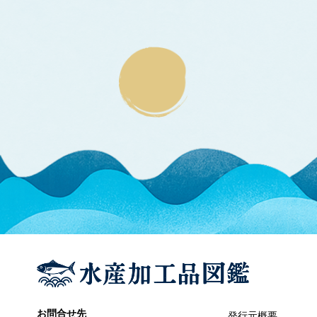
エラブウミヘビ
エゴノリ
エ
えそ類
トカゲエソ
マエソ
ワニエソ
えび類
アカエビ
クマエビ
クルマエビ
サクラエビ
サルエビ
シラエビ
トラエビ
ホッコクアカエビ
オイカワ
オ
オキナワモズク
オゴノリ
お問合せ先
発行元概要