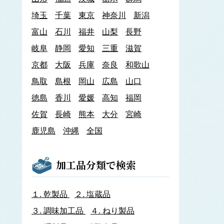
あわび類
埼玉
千葉
東京
神奈川
新潟
エゾアワビ
富山
石川
クロアワビ
福井
山梨
長野
マダカアワビ
岐阜
静岡
愛知
三重
滋賀
メガイアワビ
京都
大阪
兵庫
奈良
和歌山
イカナゴ
イ
鳥取
島根
岡山
広島
山口
いか類
アオリイカ
徳島
香川
愛媛
高知
福岡
アカイカ
佐賀
長崎
熊本
大分
宮崎
アメリカオオアカイカ
アルゼンチンイレックス
鹿児島
沖縄
全国
アルゼンチンマツイカ
ケンサキイカ
スルメイカ
加工品分類で検索
ニュージーランドスルメイカ
ホタルイカ
ヤリイカ
１.
乾製品
２.
塩蔵品
イサザ
３.
調味加工品
４.
ねり製品
イトモズク