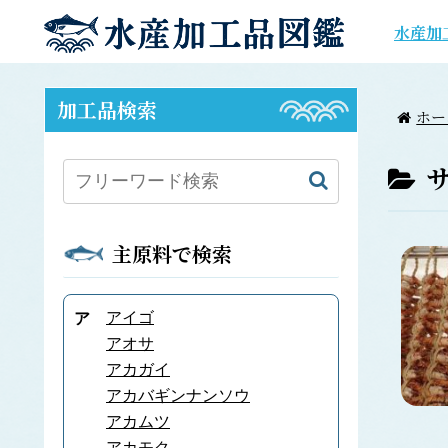
水産加
加工品検索
ホー
主原料で検索
アイゴ
ア
アオサ
アカガイ
アカバギンナンソウ
アカムツ
アカモク