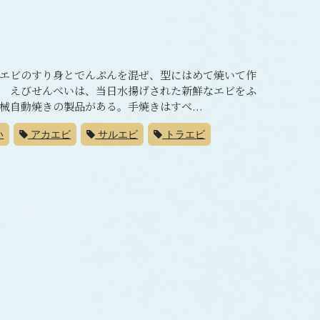
エビのすり身とでんぷんを混ぜ、型にはめて焼いて作
 えびせんべいは、当日水揚げされた新鮮なエビをふ
自動焼きの製品がある。手焼きはすべ...
い
アカエビ
サルエビ
トラエビ