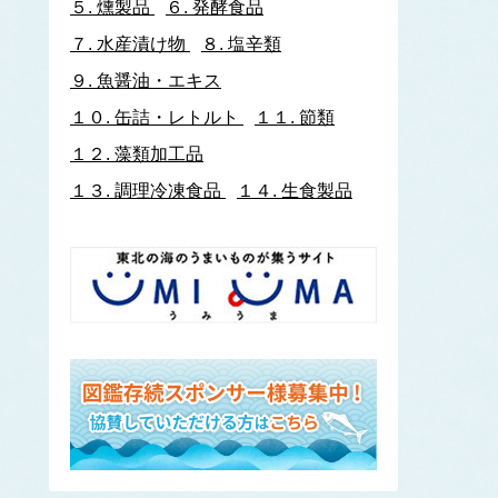
５.
燻製品
６.
発酵食品
イトヨリダイ
７.
水産漬け物
８.
塩辛類
いわし類
ウルメイワシ
９.
魚醤油・エキス
カタクチイワシ
１０.
缶詰・レトルト
１１.
節類
マイワシ
１２.
藻類加工品
イワナ
ウキゴリ
ウ
１３.
調理冷凍食品
１４.
生食製品
ウグイ
ウップルイノリ
うなぎ類
うに類
アカウニ
エゾバフンウニ
キタムラサキウニ
バフンウニ
ムラサキウニ
ウミタケ
うみへび類