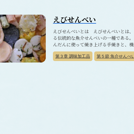
えびせんべい
えびせんべいとは えびせんべいとは、
る伝統的な魚介せんべいの一種である。
んだんに使って焼き上げる手焼きと、機械
第３章
調味加工品
第５節
魚介せんべ