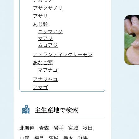
アサクサノリ
アサリ
あじ類
ニシマアジ
マアジ
ムロアジ
アトランティックサーモン
あなご類
マアナゴ
アナジャコ
アマゴ
あまだい類
アマノリ
主生産地で検索
あみ類
アキアミ
北海道
青森
岩手
宮城
秋田
アユ
アラメ
山形
福島
茨城
栃木
群馬