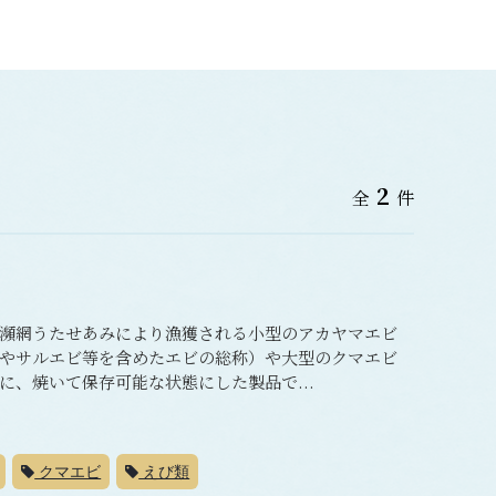
2
全
件
瀕網うたせあみにより漁獲される小型のアカヤマエビ
やサルエビ等を含めたエビの総称）や大型のクマエビ
、焼いて保存可能な状態にした製品で...
クマエビ
えび類