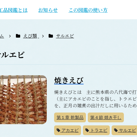
工品図鑑とは
お知らせ
この図鑑の使い方
ム
えび類
サルエビ
サルエビ
焼きえび
焼きえびとは 主に熊本県の八代海で打
（主にアカエビのことを指し、トラエビ
を、正月の雑煮の出汁だしに用いるために
第１章
乾製品
第４節
焼き干し
アカエビ
トラエビ
サルエビ