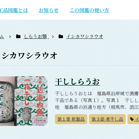
工品図鑑とは
お知らせ
この図鑑の使い方
ム
しらうお類
イシカワシラウオ
イシカワシラウオ
干ししらうお
干ししらうおとは 福島県沿岸域で漁獲
干品である（写真１）。写真１ 干しし
地 福島県の浜通り地方（相馬市、浪江町
第１章
乾製品
第３節
煮干し品
イ