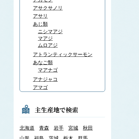
アサクサノリ
アサリ
あじ類
ニシマアジ
マアジ
ムロアジ
アトランティックサーモン
あなご類
マアナゴ
アナジャコ
アマゴ
あまだい類
アマノリ
主生産地で検索
あみ類
アキアミ
北海道
青森
岩手
宮城
秋田
アユ
アラメ
山形
福島
茨城
栃木
群馬