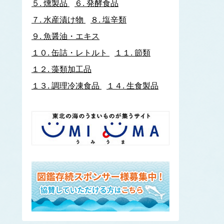
５.
燻製品
６.
発酵食品
イトヨリダイ
７.
水産漬け物
８.
塩辛類
いわし類
ウルメイワシ
９.
魚醤油・エキス
カタクチイワシ
１０.
缶詰・レトルト
１１.
節類
マイワシ
１２.
藻類加工品
イワナ
ウキゴリ
ウ
１３.
調理冷凍食品
１４.
生食製品
ウグイ
ウップルイノリ
うなぎ類
うに類
アカウニ
エゾバフンウニ
キタムラサキウニ
バフンウニ
ムラサキウニ
ウミタケ
うみへび類