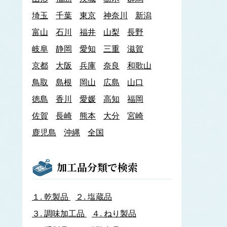
あわび類
埼玉
千葉
東京
神奈川
新潟
エゾアワビ
富山
石川
クロアワビ
福井
山梨
長野
マダカアワビ
岐阜
静岡
愛知
三重
滋賀
メガイアワビ
京都
大阪
兵庫
奈良
和歌山
イカナゴ
イ
鳥取
島根
岡山
広島
山口
いか類
アオリイカ
徳島
香川
愛媛
高知
福岡
アカイカ
佐賀
長崎
熊本
大分
宮崎
アメリカオオアカイカ
アルゼンチンイレックス
鹿児島
沖縄
全国
アルゼンチンマツイカ
ケンサキイカ
スルメイカ
加工品分類で検索
ニュージーランドスルメイカ
ホタルイカ
ヤリイカ
１.
乾製品
２.
塩蔵品
イサザ
３.
調味加工品
４.
ねり製品
イトモズク