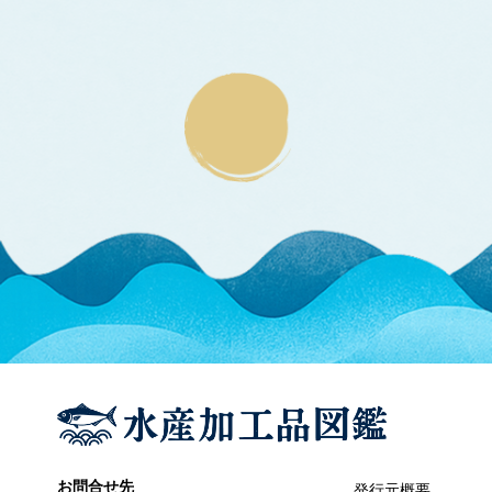
エラブウミヘビ
エゴノリ
エ
えそ類
トカゲエソ
マエソ
ワニエソ
えび類
アカエビ
クマエビ
クルマエビ
サクラエビ
サルエビ
シラエビ
トラエビ
ホッコクアカエビ
オイカワ
オ
オキナワモズク
オゴノリ
お問合せ先
発行元概要