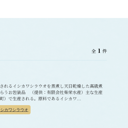
1
全
件
されるイシカワシラウオを蒸煮し天日乾燥した高級煮
らうお包装品 （提供：有限会社柴栄水産）主な生産
）で生産される。原料であるイシカワ...
シカワシラウオ