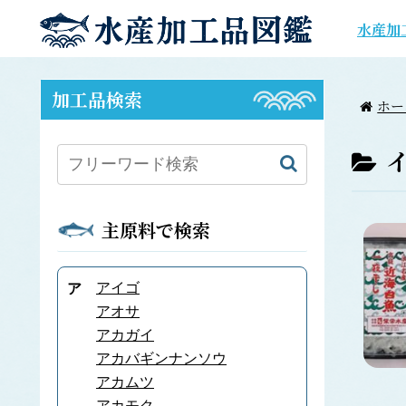
水産加
加工品検索
ホー
主原料で検索
アイゴ
ア
アオサ
アカガイ
アカバギンナンソウ
アカムツ
アカモク