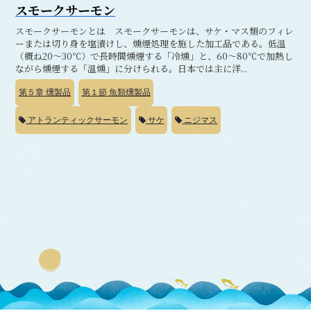
スモークサーモン
スモークサーモンとは スモークサーモンは、サケ・マス類のフィレ
ーまたは切り身を塩漬けし、燻煙処理を施した加工品である。低温
（概ね20～30℃）で長時間燻煙する「冷燻」と、60～80℃で加熱し
ながら燻煙する「温燻」に分けられる。日本では主に洋...
第５章
燻製品
第１節
魚類燻製品
アトランティックサーモン
サケ
ニジマス