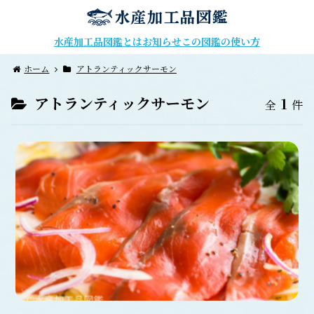
水産加工品図鑑とは
お知らせ
この図鑑の使い方
ホーム
アトランティックサーモン
アトランティックサーモン
1
全
件