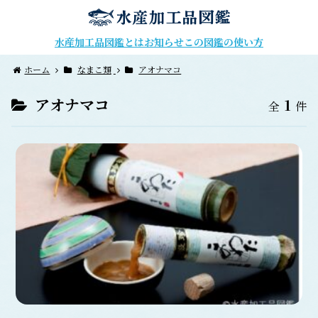
水産加工品図鑑とは
お知らせ
この図鑑の使い方
ホーム
なまこ類
アオナマコ
アオナマコ
1
全
件