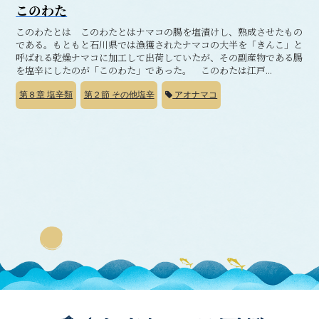
このわた
このわたとは このわたとはナマコの腸を塩漬けし、熟成させたもの
である。もともと石川県では漁獲されたナマコの大半を「きんこ」と
呼ばれる乾燥ナマコに加工して出荷していたが、その副産物である腸
を塩辛にしたのが「このわた」であった。 このわたは江戸...
第８章
塩辛類
第２節
その他塩辛
アオナマコ