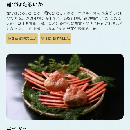
茹でほたるいか
茹でほたるいかとは 茹でほたるいかは、ホタルイカを釜揚げしたも
のである。1918年頃から作られ、1953年頃、鉄道輸送が安定したこ
とから富山県東部（滑川など）を中心に関東・関西に出荷されるよう
になった。これを機にホタルイカの出荷が飛躍的に伸...
第３章
調味加工品
第３節
茹で加工品
茹でガニ