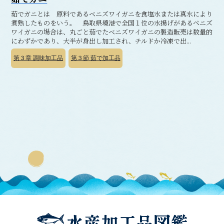
茹でガニとは 原料であるベニズワイガニを食塩水または真水により
煮熟したものをいう。 鳥取県境港で全国１位の水揚げがあるべニズ
ワイガニの場合は、丸ごと茄でたベニズワイガニの製造販売は数量的
にわずかであり、大半が身出し加工され、チルドか冷凍で出...
第３章
調味加工品
第３節
茹で加工品