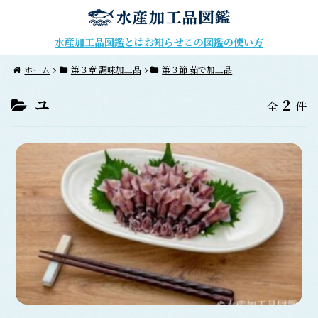
水産加工品図鑑とは
お知らせ
この図鑑の使い方
ホーム
第３章 調味加工品
第３節 茹で加工品
ユ
2
全
件