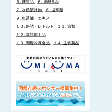
５.
燻製品
６.
発酵食品
イトヨリダイ
７.
水産漬け物
８.
塩辛類
いわし類
ウルメイワシ
９.
魚醤油・エキス
カタクチイワシ
１０.
缶詰・レトルト
１１.
節類
マイワシ
１２.
藻類加工品
イワナ
ウキゴリ
ウ
１３.
調理冷凍食品
１４.
生食製品
ウグイ
ウップルイノリ
うなぎ類
うに類
アカウニ
エゾバフンウニ
キタムラサキウニ
バフンウニ
ムラサキウニ
ウミタケ
うみへび類