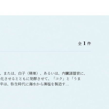
1
全
件
、または、白子（精巣）、あるいは、内臓諸器官に、
己消化させるとともに発酵させて、「コク」と「うま
は、弥生時代に海水から藻塩を製造す...