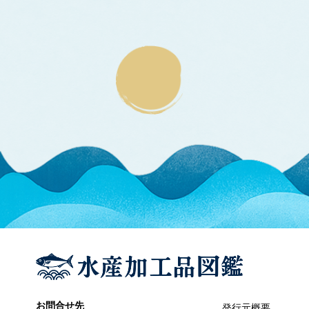
エラブウミヘビ
エゴノリ
エ
えそ類
トカゲエソ
マエソ
ワニエソ
えび類
アカエビ
クマエビ
クルマエビ
サクラエビ
サルエビ
シラエビ
トラエビ
ホッコクアカエビ
オイカワ
オ
オキナワモズク
オゴノリ
お問合せ先
発行元概要