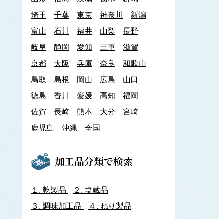
あわび類
埼玉
千葉
東京
神奈川
新潟
エゾアワビ
富山
石川
クロアワビ
福井
山梨
長野
マダカアワビ
岐阜
静岡
愛知
三重
滋賀
メガイアワビ
京都
大阪
兵庫
奈良
和歌山
イカナゴ
イ
鳥取
島根
岡山
広島
山口
いか類
アオリイカ
徳島
香川
愛媛
高知
福岡
アカイカ
佐賀
長崎
熊本
大分
宮崎
アメリカオオアカイカ
アルゼンチンイレックス
鹿児島
沖縄
全国
アルゼンチンマツイカ
ケンサキイカ
スルメイカ
加工品分類で検索
ニュージーランドスルメイカ
ホタルイカ
ヤリイカ
１.
乾製品
２.
塩蔵品
イサザ
３.
調味加工品
４.
ねり製品
イトモズク