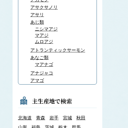
アサクサノリ
アサリ
あじ類
ニシマアジ
マアジ
ムロアジ
アトランティックサーモン
あなご類
マアナゴ
アナジャコ
アマゴ
あまだい類
アマノリ
主生産地で検索
あみ類
アキアミ
北海道
青森
岩手
宮城
秋田
アユ
アラメ
山形
福島
茨城
栃木
群馬