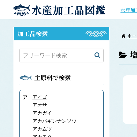
水産加
加工品検索
ホー
主原料で検索
アイゴ
ア
アオサ
アカガイ
アカバギンナンソウ
アカムツ
アカモク