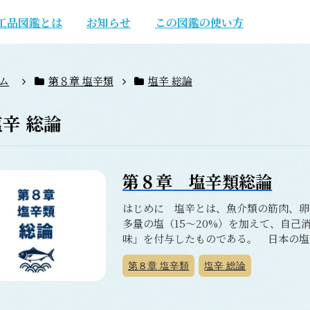
工品図鑑とは
お知らせ
この図鑑の使い方
ム
第８章 塩辛類
塩辛 総論
塩辛 総論
第８章 塩辛類総論
はじめに 塩辛とは、魚介類の筋肉、卵
多量の塩（15～20%）を加えて、自
味」を付与したものである。 日本の塩辛
第８章
塩辛類
塩辛 総論