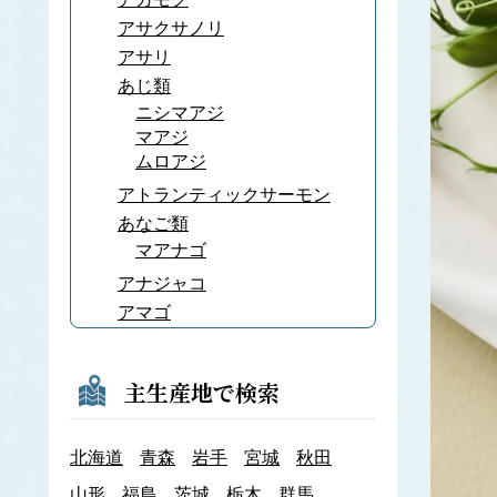
アサクサノリ
アサリ
あじ類
ニシマアジ
マアジ
ムロアジ
アトランティックサーモン
あなご類
マアナゴ
アナジャコ
アマゴ
あまだい類
アマノリ
主生産地で検索
あみ類
アキアミ
北海道
青森
岩手
宮城
秋田
アユ
アラメ
山形
福島
茨城
栃木
群馬