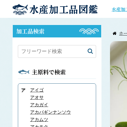
水産加
加工品検索
ホ
主原料で検索
アイゴ
ア
アオサ
アカガイ
アカバギンナンソウ
アカムツ
アカモク