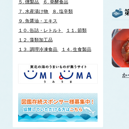
５.
燻製品
６.
発酵食品
イトヨリダイ
７.
水産漬け物
８.
塩辛類
いわし類
ウルメイワシ
９.
魚醤油・エキス
カタクチイワシ
１０.
缶詰・レトルト
１１.
節類
マイワシ
１２.
藻類加工品
イワナ
ウキゴリ
ウ
１３.
調理冷凍食品
１４.
生食製品
ウグイ
ウップルイノリ
うなぎ類
か
うに類
アカウニ
エゾバフンウニ
キタムラサキウニ
バフンウニ
ムラサキウニ
ウミタケ
うみへび類