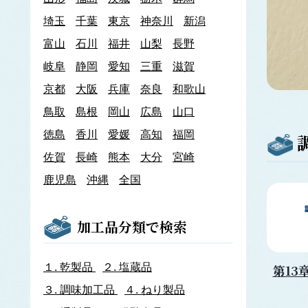
あわび類
埼玉
千葉
東京
神奈川
新潟
エゾアワビ
富山
石川
クロアワビ
福井
山梨
長野
マダカアワビ
岐阜
静岡
愛知
三重
滋賀
メガイアワビ
京都
大阪
兵庫
奈良
和歌山
イカナゴ
イ
鳥取
島根
岡山
広島
山口
いか類
アオリイカ
徳島
香川
愛媛
高知
福岡
アカイカ
佐賀
長崎
熊本
大分
宮崎
アメリカオオアカイカ
アルゼンチンイレックス
鹿児島
沖縄
全国
アルゼンチンマツイカ
ケンサキイカ
スルメイカ
加工品分類で検索
ニュージーランドスルメイカ
ホタルイカ
ヤリイカ
１.
乾製品
２.
塩蔵品
第13
イサザ
３.
調味加工品
４.
ねり製品
イトモズク