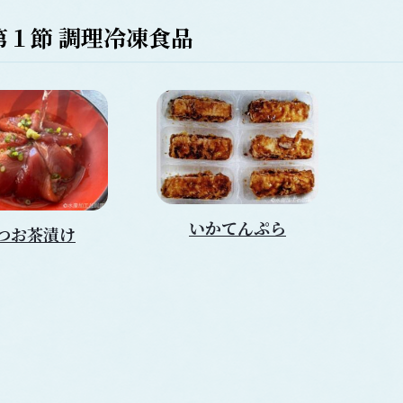
第１節
調理冷凍食品
いかてんぷら
つお茶漬け