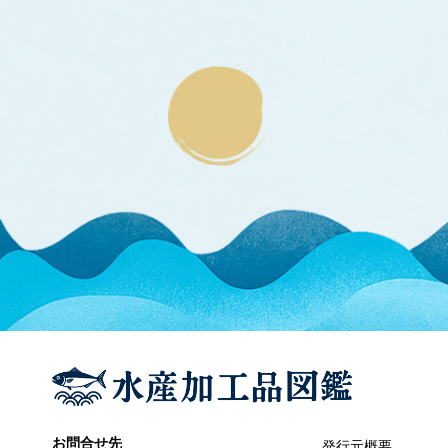
エラブウミヘビ
エゴノリ
エ
えそ類
トカゲエソ
マエソ
ワニエソ
えび類
アカエビ
クマエビ
クルマエビ
サクラエビ
サルエビ
シラエビ
トラエビ
ホッコクアカエビ
オイカワ
オ
オキナワモズク
オゴノリ
お問合せ先
発行元概要